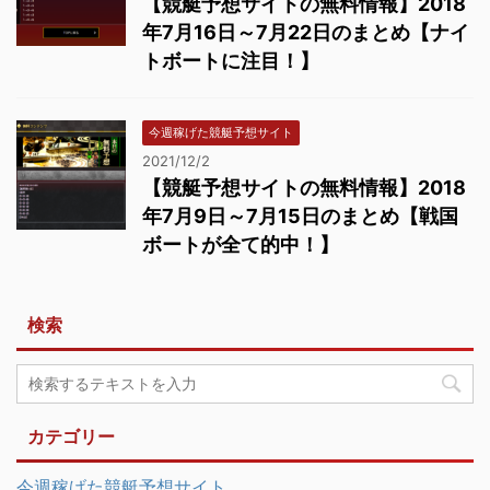
【競艇予想サイトの無料情報】2018
年7月16日～7月22日のまとめ【ナイ
トボートに注目！】
今週稼げた競艇予想サイト
2021/12/2
【競艇予想サイトの無料情報】2018
年7月9日～7月15日のまとめ【戦国
ボートが全て的中！】
検索
カテゴリー
今週稼げた競艇予想サイト